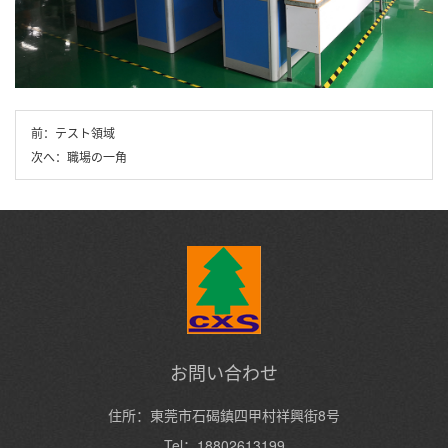
前：
テスト領域
次へ：
職場の一角
お問い合わせ
住所：東莞市石碣鎮四甲村祥興街8号
Tel：18802613199