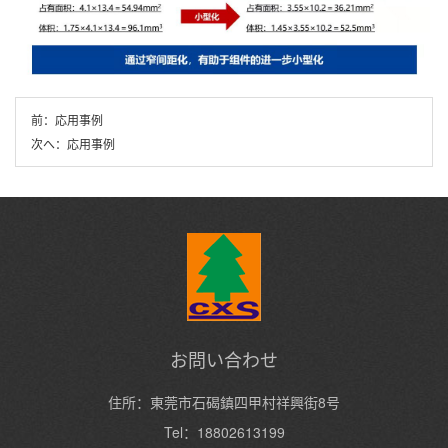
前：
応用事例
次へ：
応用事例
お問い合わせ
住所：東莞市石碣鎮四甲村祥興街8号
Tel：18802613199